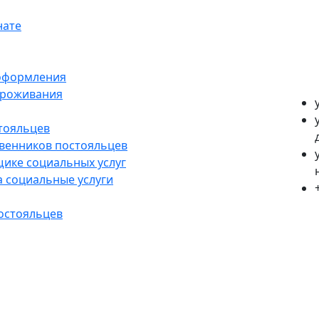
нате
оформления
проживания
тояльцев
твенников постояльцев
ике социальных услуг
 социальные услуги
остояльцев