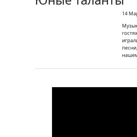
14 Ма
Музык
гостя
играл
песни
нашем