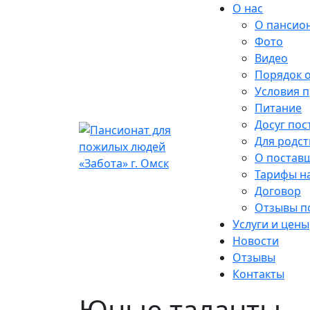
О нас
О пансио
Фото
Видео
Порядок 
Условия 
Питание
Досуг пос
Для родс
О поставщ
Тарифы на
Договор
Отзывы п
Услуги и цены
Новости
Отзывы
Контакты
Юные таланты