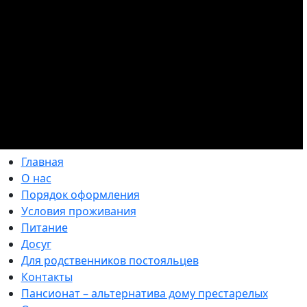
Главная
О нас
Порядок оформления
Условия проживания
Питание
Досуг
Для родственников постояльцев
Контакты
Пансионат – альтернатива дому престарелых