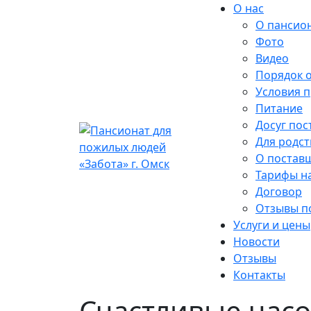
О нас
О пансио
Фото
Видео
Порядок 
Условия 
Питание
Досуг пос
Для родс
О поставщ
Тарифы на
Договор
Отзывы п
Услуги и цены
Новости
Отзывы
Контакты
Счастливые час