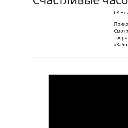
08 Но
Прико
Смотр
творч
«Забо