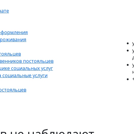
нате
оформления
проживания
тояльцев
твенников постояльцев
ике социальных услуг
 социальные услуги
остояльцев
ов не наблюдают